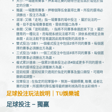
大小 : 一場體育賽事，押某場比賽的總得分是否高於或低於指
定的分數。
獨贏 : 一場體育賽事，押哪個隊伍會贏得比賽。所投的選項必
須勝出，投注方為贏。
滾球 : 又稱「走地」指一場賽事的場中投注 ，屬於玩法的一
種，但不是每場賽事都有，需依照盤口為準。
串關 : 又稱「混和過關」，指將不同賽事串連起來下注 ，屬於
體育的一種玩法，而每間系統玩法都不同，須依系統規定去做
串關，此玩法較不容易贏因此賠率相對的高很多。
雙式投注/ 2串1 : 一個複式投注中包括2項不同的賽事。每個選
擇的賽事必須勝出方為贏。
三式投注/ 3串1 : 一個三式投注中包括3項不同的賽事。每個選
擇的賽事必須勝出方為贏。
複式累計連串 : 一個累計連串投注必須4個或更多不同的選項。
所有的選項投注必須獲勝方為贏。
提前結算 : 提前結算只適用於指定的賽事及盤口類型，可隨時
撤銷或調整。
冠軍投注 : 在指定的冠軍盤中，預測一場錦標賽, 聯賽, 或者比
賽的冠軍。所選擇的隊伍獲得最終勝利視為符合派彩條件。
足球投注玩法說明｜
TU娛樂城
足球投注 – 獨贏