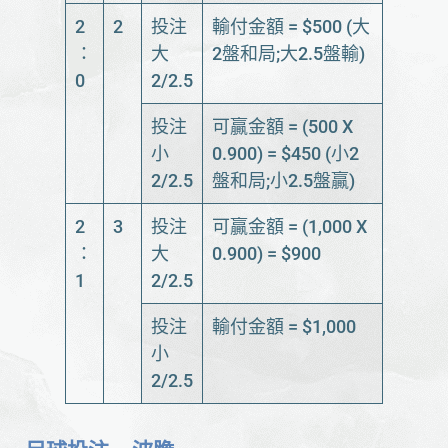
2
2
投注
輸付金額 = $500 (大
：
大
2盤和局;大2.5盤輸)
0
2/2.5
投注
可贏金額 = (500 X
小
0.900) = $450 (小2
2/2.5
盤和局;小2.5盤贏)
2
3
投注
可贏金額 = (1,000 X
：
大
0.900) = $900
1
2/2.5
投注
輸付金額 = $1,000
小
2/2.5