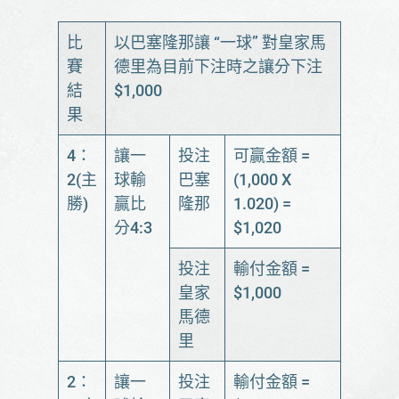
比
以巴塞隆那讓 “一球” 對皇家馬
賽
德里為目前下注時之讓分下注
結
$1,000
果
4：
讓一
投注
可贏金額 =
2(主
球輸
巴塞
(1,000 X
勝)
贏比
隆那
1.020) =
分4:3
$1,020
投注
輸付金額 =
皇家
$1,000
馬德
里
2：
讓一
投注
輸付金額 =