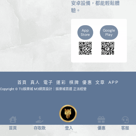
安卓設備，都能輕鬆體
驗。
App
Google
Store
Play
首頁
真人
電子
運彩
棋牌
優惠
文章
APP
Copyright ©
TU娛樂城
M3網頁設計｜娛樂城首選 正派經營
首頁
存取款
登入
優惠
客服