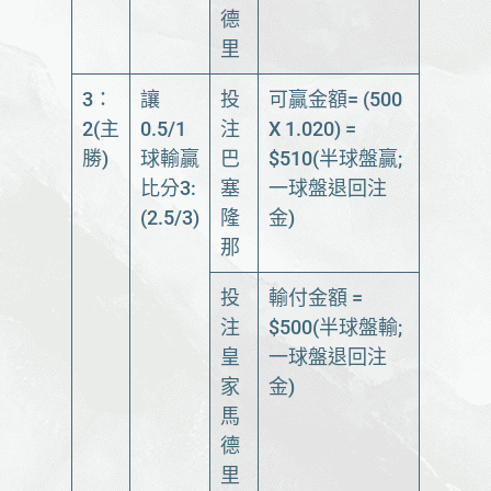
德
里
3：
讓
投
可贏金額= (500
2(主
0.5/1
注
X 1.020) =
勝)
球輸贏
巴
$510(半球盤贏;
比分3:
塞
一球盤退回注
(2.5/3)
隆
金)
那
投
輸付金額 =
注
$500(半球盤輸;
皇
一球盤退回注
家
金)
馬
德
里