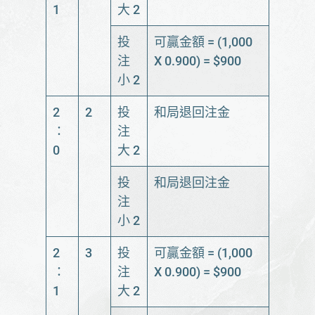
1
大 2
投
可贏金額 = (1,000
注
X 0.900) = $900
小 2
2
2
投
和局退回注金
：
注
0
大 2
投
和局退回注金
注
小 2
2
3
投
可贏金額 = (1,000
：
注
X 0.900) = $900
1
大 2