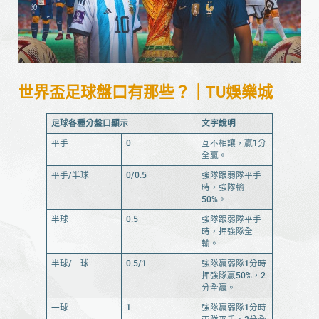
世界盃足球盤口有那些？｜
TU娛樂城
足球各種分盤口顯示
文字說明
平手
0
互不相讓，贏1分
全贏。
平手/半球
0/0.5
強隊跟弱隊平手
時，強隊輸
50%。
半球
0.5
強隊跟弱隊平手
時，押強隊全
輸。
半球/一球
0.5/1
強隊贏弱隊1分時
押強隊贏50%，2
分全贏。
一球
1
強隊贏弱隊1分時