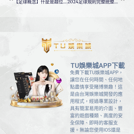
【足球概念】什麼是越位(offside)？如何向對足球不太熟悉的女友解釋！｜TU娛樂城
2024足球規則完整統整！越位、自由球、12碼球、角球、術語一次搞懂！｜TU娛樂城
TU娛樂城APP下載
免費下載TU娛樂城APP，
讓您在任何時間、任何地
點盡情享受賭博樂趣！這
是由台灣娛樂城開發的應
用程式，經過專業設計，
具有簡潔易用的介面、豐
富的遊戲種類、高度的安
全保障、即時的客服支
援。無論您使用IOS還是