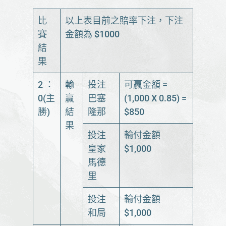
比
以上表目前之賠率下注，下注
賽
金額為 $1000
結
果
2 ：
輸
投注
可贏金額 =
0(主
贏
巴塞
(1,000 X 0.85) =
勝)
結
隆那
$850
果
投注
輸付金額
皇家
$1,000
馬德
里
投注
輸付金額
和局
$1,000