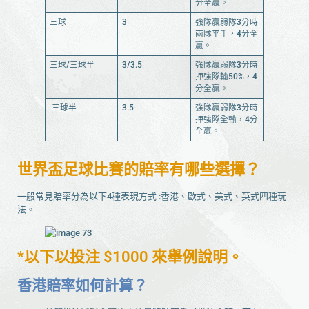
分全贏。
三球
3
強隊贏弱隊3分時
兩隊平手，4分全
贏。
三球/三球半
3/3.5
強隊贏弱隊3分時
押強隊輸50%，4
分全贏。
三球半
3.5
強隊贏弱隊3分時
押強隊全輸，4分
全贏。
世界盃足球比賽的賠率有哪些選擇？
一般常見賠率分為以下4種表現方式 :香港、歐式、美式、英式四種玩
法。
*以下以投注 $1000 來舉例說明。
香港賠率如何計算？