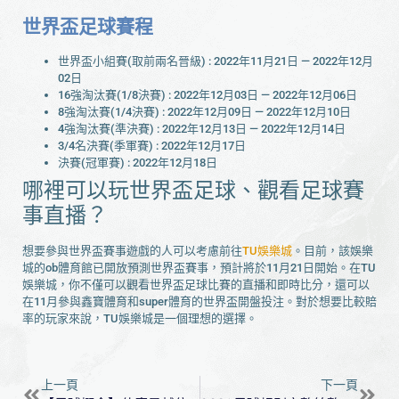
世界盃足球賽程
世界盃小組賽(取前兩名晉級) : 2022年11月21日 — 2022年12月
02日
16強淘汰賽(1/8決賽) : 2022年12月03日 — 2022年12月06日
8強淘汰賽(1/4決賽) : 2022年12月09日 — 2022年12月10日
4強淘汰賽(準決賽) : 2022年12月13日 — 2022年12月14日
3/4名決賽(季軍賽) : 2022年12月17日
決賽(冠軍賽) : 2022年12月18日
哪裡可以玩世界盃足球、觀看足球賽
事直播？
想要參與世界盃賽事遊戲的人可以考慮前往
TU娛樂城
。目前，該娛樂
城的ob體育館已開放預測世界盃賽事，預計將於11月21日開始。在TU
娛樂城，你不僅可以觀看世界盃足球比賽的直播和即時比分，還可以
在11月參與鑫寶體育和super體育的世界盃開盤投注。對於想要比較賠
率的玩家來說，TU娛樂城是一個理想的選擇。
上一頁
下一頁