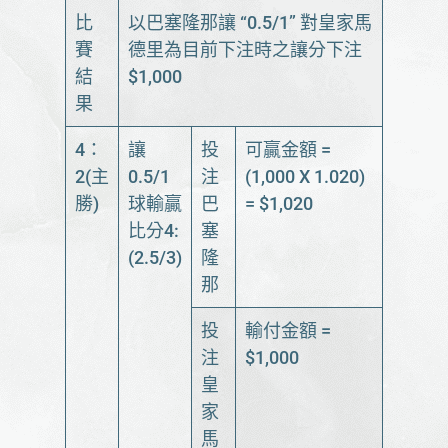
比
以巴塞隆那讓 “0.5/1” 對皇家馬
賽
德里為目前下注時之讓分下注
結
$1,000
果
4：
讓
投
可贏金額 =
2(主
0.5/1
注
(1,000 X 1.020)
勝)
球輸贏
巴
= $1,020
比分4:
塞
(2.5/3)
隆
那
投
輸付金額 =
注
$1,000
皇
家
馬