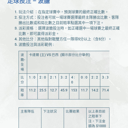
足球投注 – 波膽
玩法介紹 ：在指定球賽中，預測球賽的最終正確比數。
投注方式：投注者可就一場球賽選擇最終主隊勝出比數、客隊
勝出比數或和局比數之目前賠率點選其中一項下注。
派彩資格 ：選擇波膽投注時，如正確選中一場球賽之最終正確
比數，即可贏得派彩金。
其他比分：其他指對戰雙方任一隊得5分以上（含5分）。
波膽投注與派彩範例 :
波
卡達爾 (主) VS 巴西 (顯示部分比分舉例)
膽-
全
場
比
1 : 0
2 : 0
2 : 1
3 : 2
4 :
0 : 0
2 : 2
3 : 3
4 :
其
分
0
4
分
賠
11.2
25.5
12.7
45.9
153
11.7
14.2
71.4
153
18.
率
主客隊伍
下注狀況
比賽結果
以上表目前
之賠率下
注，下注金
額為 $1000