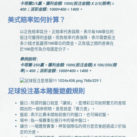
卡塔爾2/5贏，獲利金額: 1000(投注金額) X 2/5(賠率) =
400；派彩金額 : 1000+400 = 1400。
美式賠率如何計算？
以正負賠率區分，正賠率代表弱隊，表示每100單位的
投注可獲得的金額，而負賠率代表強隊，表示需要投注
多少錢才能贏得100單位的獎金。正負值之間的差異在
於100是作為分母還是分子。
舉例說明 :
卡塔爾-250贏，獲利金額: 1000(投注金額) X 100/250(賠
率) = 400；派彩金額 : 1000+400 = 1400。
足球投注基本賭盤遊戲規則
盤口 : 所謂的盤口就是「讓球」，是博彩公司依照雙方的差距
開出的一個參照物，意思就是「實力差」。
盤前 : 表示比賽未開始前進行的盤口，也可稱初盤。
場中 : 指一場賽事在進行中的場中盤口。
讓分 : 一場體育賽事，押某個隊伍的得分是否會超過或少於指
定的分差。