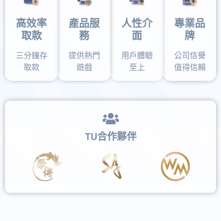
高效率
產品服
人性介
專業品
取款
務
面
牌
三分鐘存
提供熱門
用戶體驗
公司信譽
取款
遊戲
至上
值得信賴
TU合作夥伴