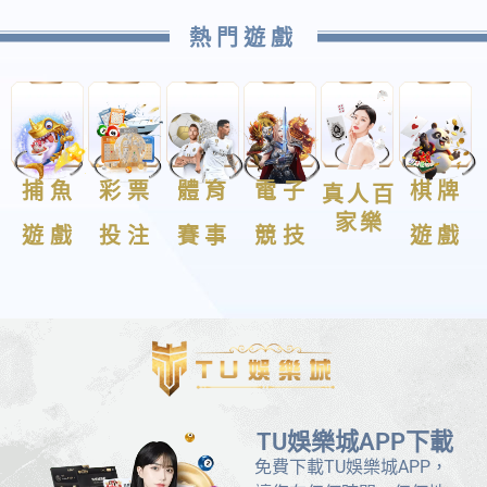
熱門遊戲
捕魚
彩票
體育
電子
棋牌
真人百
家樂
遊戲
投注
賽事
競技
遊戲
TU娛樂城APP下載
免費下載TU娛樂城APP，