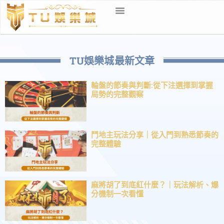
TU娛樂城最新文章
輪盤的節奏與判斷:從下注選擇到掌握
局勢的完整觀察
鬥地主玩法分享｜從入門到熟悉節奏的
完整體驗
麻將胡了到底紅什麼？｜玩法解析、爆
分機制一次看懂