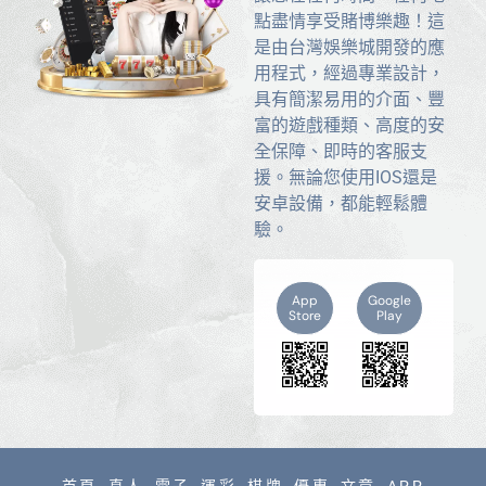
點盡情享受賭博樂趣！這
是由台灣娛樂城開發的應
用程式，經過專業設計，
具有簡潔易用的介面、豐
富的遊戲種類、高度的安
全保障、即時的客服支
援。無論您使用IOS還是
安卓設備，都能輕鬆體
驗。
App
Google
Store
Play
首頁
真人
電子
運彩
棋牌
優惠
文章
APP