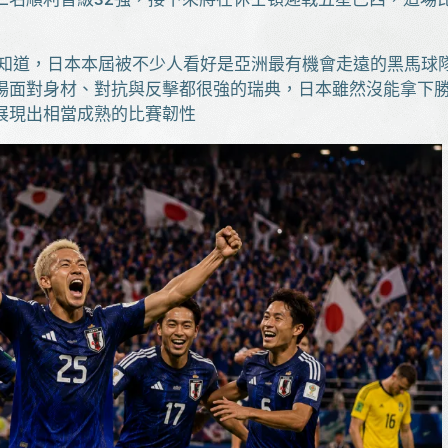
都知道，日本本屆被不少人看好是亞洲最有機會走遠的黑馬球
場面對身材、對抗與反擊都很強的瑞典，日本雖然沒能拿下
展現出相當成熟的比賽韌性