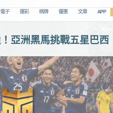
電子
運彩
棋牌
優惠
文章
APP
強！亞洲黑馬挑戰五星巴西