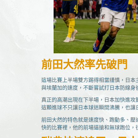
前田大然率先破門
這場比賽上半場雙方踢得相當謹慎，日本
與埃蘭加的速度，不斷嘗試打日本防線身
真正的高潮出現在下半場，日本加快進攻
這顆進球不只讓日本球迷瞬間沸騰，也讓
前田大然的特色就是速度快、跑動多、壓
快的比賽裡，他的前場逼搶和無球跑位，