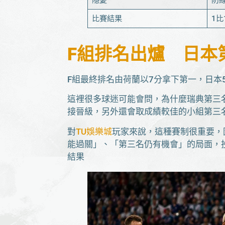
比賽結果
1比
F組排名出爐 日本
F組最終排名由荷蘭以7分拿下第一，日本
這裡很多球迷可能會問，為什麼瑞典第三
接晉級，另外還會取成績較佳的小組第三
對
TU娛樂城
玩家來說，這種賽制很重要，
能過關」、「第三名仍有機會」的局面，
結果