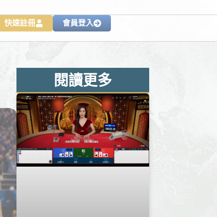
快速註冊
會員登入
閱讀更多