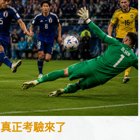
馬真正考驗來了