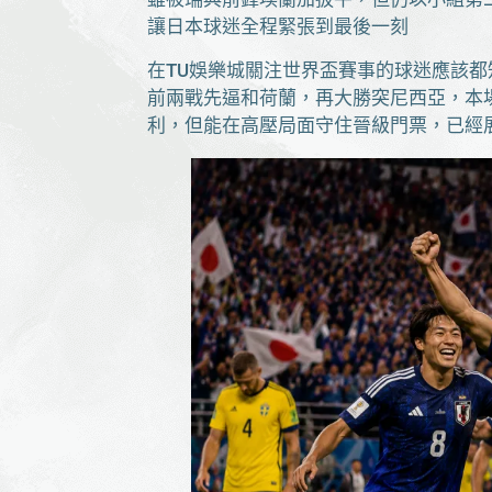
讓日本球迷全程緊張到最後一刻
在TU娛樂城關注世界盃賽事的球迷應該
前兩戰先逼和荷蘭，再大勝突尼西亞，本
利，但能在高壓局面守住晉級門票，已經