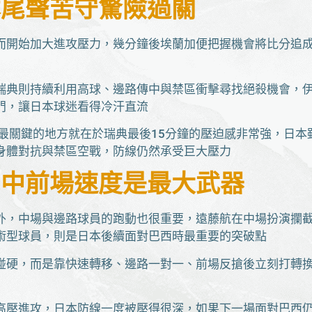
本尾聲苦守驚險過關
而開始加大進攻壓力，幾分鐘後埃蘭加便把握機會將比分追成
瑞典則持續利用高球、邊路傳中與禁區衝擊尋找絕殺機會，
門，讓日本球迷看得冷汗直流
最關鍵的地方就在於瑞典最後15分鐘的壓迫感非常強，日本
身體對抗與禁區空戰，防線仍然承受巨大壓力
 中前場速度是最大武器
外，中場與邊路球員的跑動也很重要，遠藤航在中場扮演攔
術型球員，則是日本後續面對巴西時最重要的突破點
碰硬，而是靠快速轉移、邊路一對一、前場反搶後立刻打轉
高壓進攻，日本防線一度被壓得很深，如果下一場面對巴西