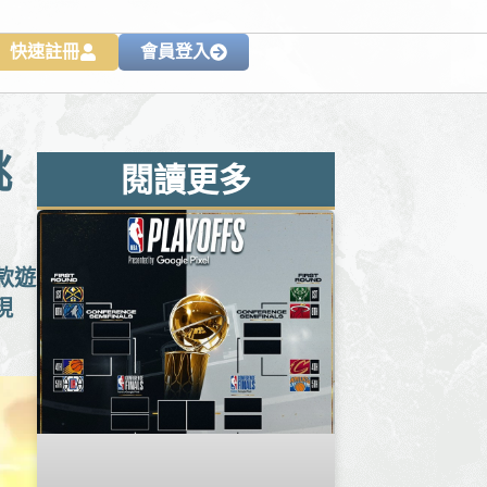
快速註冊
會員登入
挑
閱讀更多
款遊
現