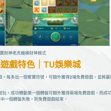
寶財神老虎機橫財神模式
費遊戲特色｜
TU娛樂城
戲。每多出一個奪寶符號，可額外獲得2場免費遊戲，並將贏
遊玩。成功轉動第一個轉盤可額外獲得兩場免費遊戲，而成
其中一個轉盤失敗，則免費遊戲結束。