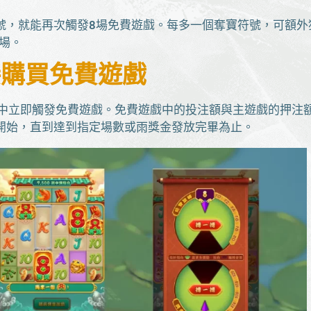
號，就能再次觸發8場免費遊戲。每多一個奪寶符號，可額外
0場。
接購買免費遊戲
戲中立即觸發免費遊戲。免費遊戲中的投注額與主遊戲的押注
開始，直到達到指定場數或雨獎金發放完畢為止。