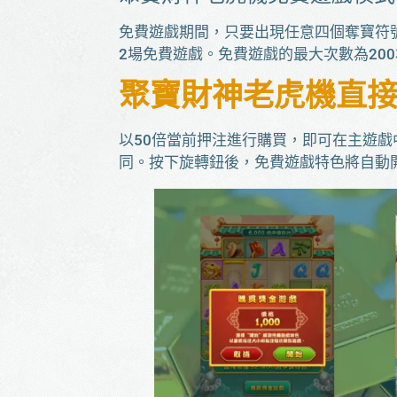
免費遊戲期間，只要出現任意四個奪寶符
2場免費遊戲。免費遊戲的最大次數為20
聚寶財神老虎機直
以50倍當前押注進行購買，即可在主遊
同。按下旋轉鈕後，免費遊戲特色將自動