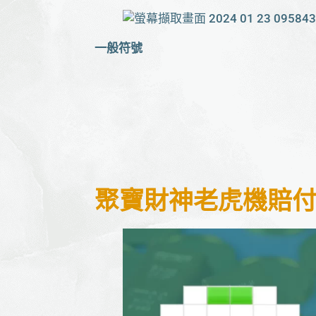
聚寶財神老虎機賠