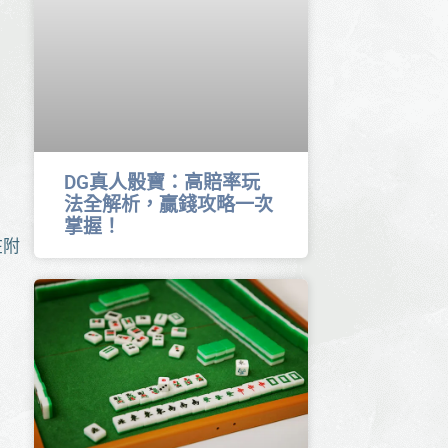
DG真人骰寶：高賠率玩
法全解析，贏錢攻略一次
掌握！
在附