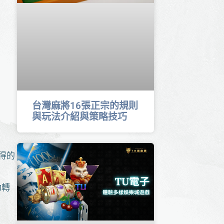
台灣麻將16張正宗的規則
與玩法介紹與策略技巧
得的
功轉