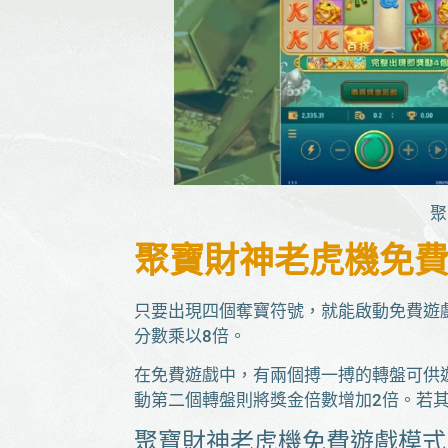
聚
聚寶財神老虎機免
只要出現四個奪寶符號，就能啟動免費遊
分數乘以8倍。
在免費遊戲中，有兩個搏一搏的轉盤可供
動第二個轉盤則將獎金倍數增加2倍。若
聚寶財神老虎機免費遊戲模式