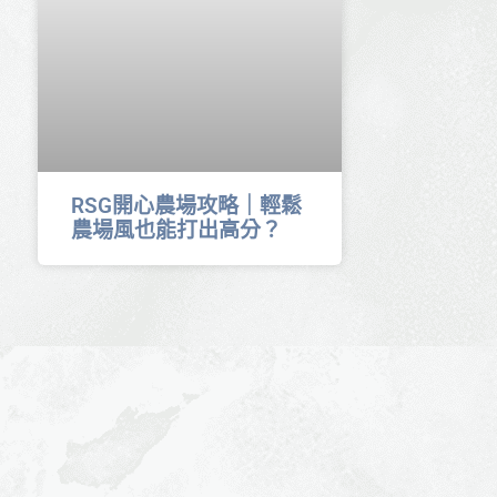
RSG開心農場攻略｜輕鬆
農場風也能打出高分？