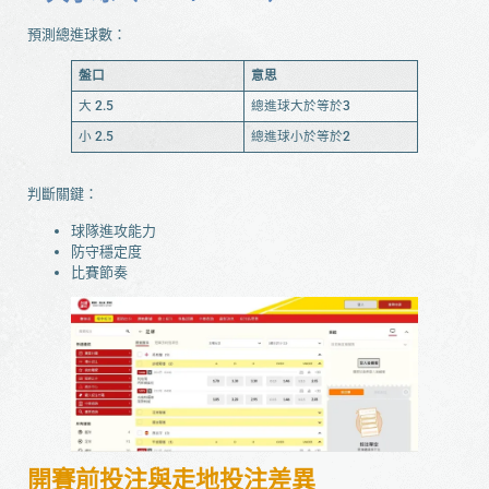
預測總進球數：
盤口
意思
大 2.5
總進球大於等於3
小 2.5
總進球小於等於2
判斷關鍵：
球隊進攻能力
防守穩定度
比賽節奏
開賽前投注與走地投注差異