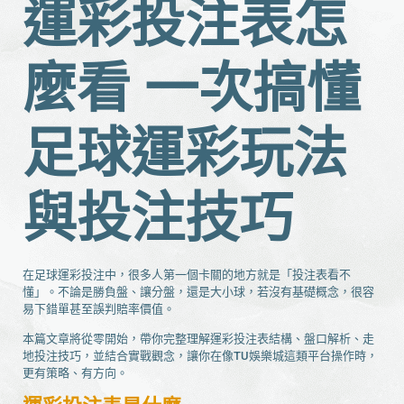
運彩投注表怎
麼看 一次搞懂
足球運彩玩法
與投注技巧
在足球運彩投注中，很多人第一個卡關的地方就是「投注表看不
懂」。不論是勝負盤、讓分盤，還是大小球，若沒有基礎概念，很容
易下錯單甚至誤判賠率價值。
本篇文章將從零開始，帶你完整理解運彩投注表結構、盤口解析、走
地投注技巧，並結合實戰觀念，讓你在像TU娛樂城這類平台操作時，
更有策略、有方向。