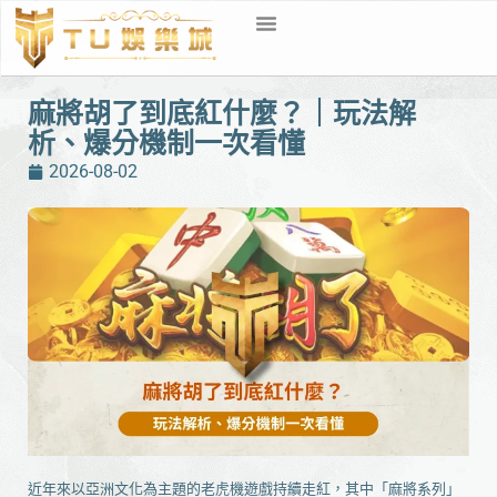
麻將胡了到底紅什麼？｜玩法解
析、爆分機制一次看懂
2026-08-02
近年來以亞洲文化為主題的老虎機遊戲持續走紅，其中「麻將系列」