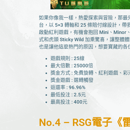
如果你像我一樣，熱愛探索與冒險，那最先
台，以 5×3 轉軸和 25 條賠付線設計
啟動紅利遊戲，有機會抱回 Mini、Minor、M
式和虎頭 Sticky Wild 加乘驚喜
也是讓他這麼熱門的原因，想要寶藏的各
遊戲規則 : 25線
最大倍數 : 25000倍
獎金方式 : 免費旋轉、紅利遊戲、彩
獎金遊戲 : 選轉觸發
返還率 : 96.96%
最低投注 : 2.5元
最高投注 : 400元
No.4 – RSG電子