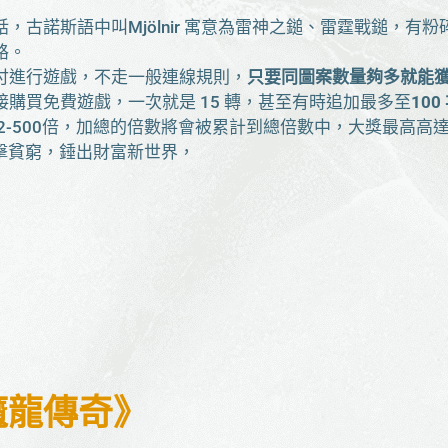
古諾斯語中叫Mjölnir 寓意為雷神之鎚、雷霆戰鎚，有粉
路。
付進行遊戲，不走一般連線規則，
只要同圖案數量夠多就能
購買免費遊戲，一次就是 15 轉，甚至有時追加最多至
100
2-500倍，加總的倍數將會被累計到總倍數中，大獎最高高
重擊貧窮，錘出財富新世界，
《魔龍傳奇》