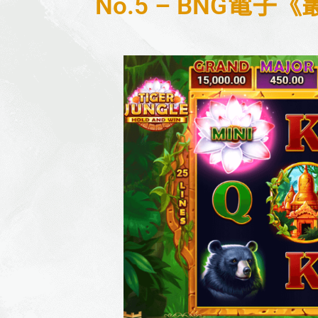
No.5 – BNG電子