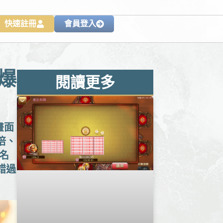
快速註冊
會員登入
最爆
閱讀更多
畫面
倍、
名
錯過