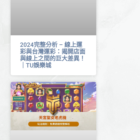
2024完整分析 – 線上運
彩與台灣運彩：揭開店面
與線上之間的巨大差異！
｜TU娛樂城