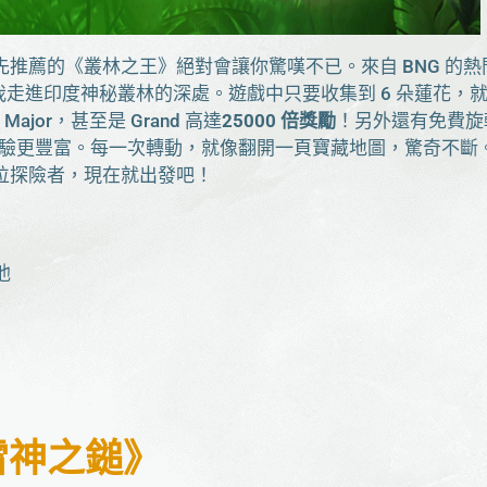
推薦的《叢林之王》絕對會讓你驚嘆不已。來自 BNG 的熱
，帶我走進印度神秘叢林的深處。遊戲中只要收集到 6 朵蓮花，
ajor，甚至是 Grand 高達
25000 倍獎勵
！另外還有免費旋
，讓整體體驗更豐富。每一次轉動，就像翻開一頁寶藏地圖，驚奇不斷
位探險者，現在就出發吧！
池
《雷神之鎚》