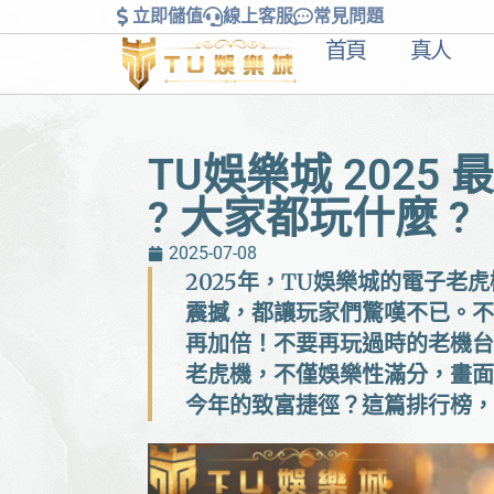
立即儲值
線上客服
常見問題
首頁
真人
TU娛樂城 2025
? 大家都玩什麼 ?
2025-07-08
2025年，TU娛樂城的電子
震撼，都讓玩家們驚嘆不已。
再加倍！不要再玩過時的老機台
老虎機，不僅娛樂性滿分，畫
今年的致富捷徑？這篇排行榜