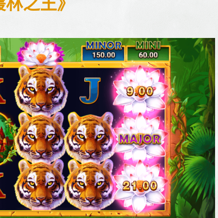
《叢林之王》