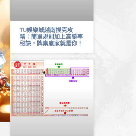
TU娛樂城越南撲克攻
略：簡單規則加上高勝率
秘訣，牌桌贏家就是你！