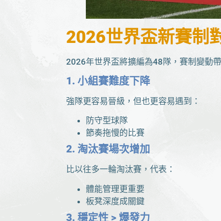
2026世界盃新賽制
2026年世界盃將擴編為48隊，賽制變動
1. 小組賽難度下降
強隊更容易晉級，但也更容易遇到：
防守型球隊
節奏拖慢的比賽
2. 淘汰賽場次增加
比以往多一輪淘汰賽，代表：
體能管理更重要
板凳深度成關鍵
3. 穩定性 > 爆發力