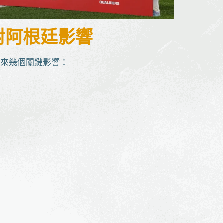
對阿根廷影響
帶來幾個關鍵影響：