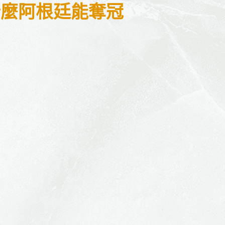
什麼阿根廷能奪冠