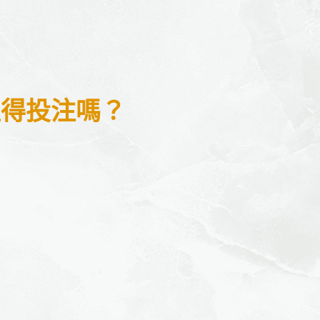
值得投注嗎？