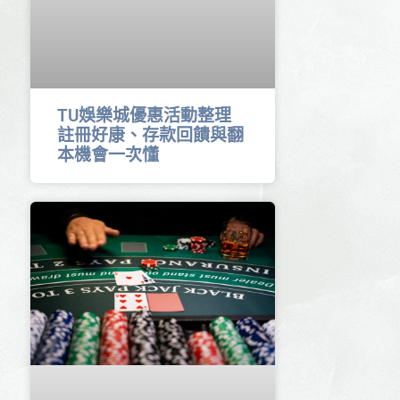
TU娛樂城優惠活動整理
註冊好康、存款回饋與翻
本機會一次懂