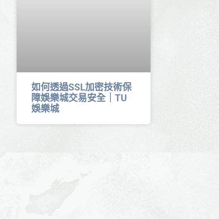
如何透過SSL加密技術保
障娛樂城交易安全｜TU
娛樂城