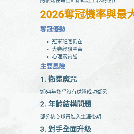
阿根廷在這些細節處理上表現極佳
2026奪冠機率與最
奪冠優勢
冠軍班底仍在
大賽經驗豐富
心理素質強
主要風險
1. 衛冕魔咒
近64年幾乎沒有球隊成功衛冕
2. 年齡結構問題
部分核心球員進入生涯後期
3. 對手全面升級