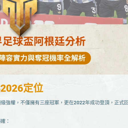
026定位
 的頂級強權，不僅擁有三座冠軍，更在2022年成功登頂，正式
明確：