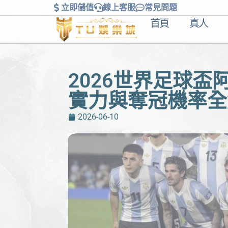
立即儲值
線上客服
常見問題
首頁
真人
2026世界足球
實力與奪冠機率全
2026-06-10