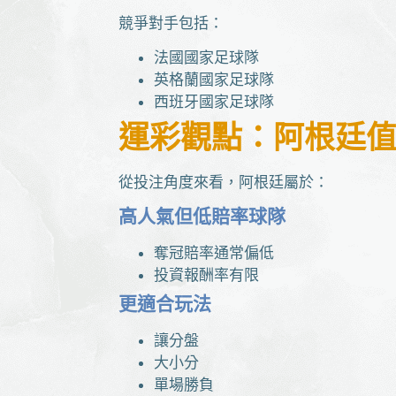
競爭對手包括：
法國國家足球隊
英格蘭國家足球隊
西班牙國家足球隊
運彩觀點：阿根廷
從投注角度來看，阿根廷屬於：
高人氣但低賠率球隊
奪冠賠率通常偏低
投資報酬率有限
更適合玩法
讓分盤
大小分
單場勝負