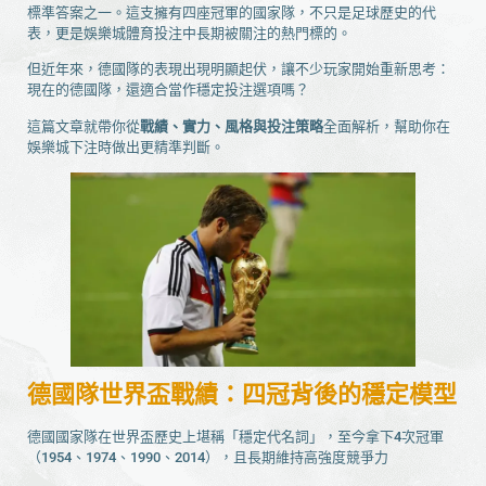
標準答案之一。這支擁有四座冠軍的國家隊，不只是足球歷史的代
表，更是娛樂城體育投注中長期被關注的熱門標的。
但近年來，德國隊的表現出現明顯起伏，讓不少玩家開始重新思考：
現在的德國隊，還適合當作穩定投注選項嗎？
這篇文章就帶你從
戰績、實力、風格與投注策略
全面解析，幫助你在
娛樂城下注時做出更精準判斷。
德國隊世界盃戰績：四冠背後的穩定模型
德國國家隊在世界盃歷史上堪稱「穩定代名詞」，至今拿下4次冠軍
（1954、1974、1990、2014），且長期維持高強度競爭力