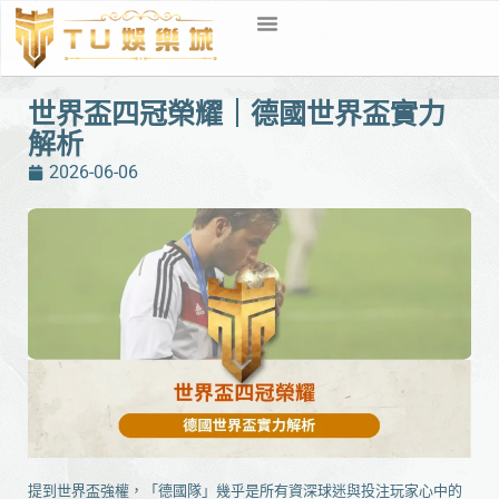
世界盃四冠榮耀｜德國世界盃實力
解析
2026-06-06
提到世界盃強權，「德國隊」幾乎是所有資深球迷與投注玩家心中的