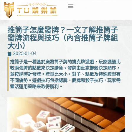
推筒子怎麼發牌？一文了解推筒子
發牌流程與技巧（內含推筒子牌組
大小）
2025-01-04
推筒子是一種基於麻將筒子牌的撲克牌遊戲，玩家通過比
較兩張牌的點數來決定勝負。發牌由莊家擲骰決定順序，
並按逆時針發牌。牌型比大小，對子、點數及特殊牌型有
不同優勢。遊戲技巧包括認牌、變牌和骰子技巧，玩家需
靈活運用策略來取得勝利。