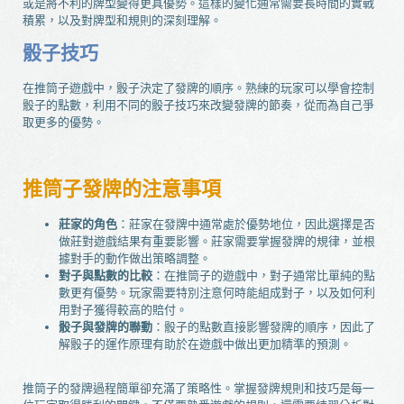
或是將不利的牌型變得更具優勢。這樣的變化通常需要長時間的實戰
積累，以及對牌型和規則的深刻理解。
骰子技巧
在推筒子遊戲中，骰子決定了發牌的順序。熟練的玩家可以學會控制
骰子的點數，利用不同的骰子技巧來改變發牌的節奏，從而為自己爭
取更多的優勢。
推筒子發牌的注意事項
莊家的角色
：莊家在發牌中通常處於優勢地位，因此選擇是否
做莊對遊戲結果有重要影響。莊家需要掌握發牌的規律，並根
據對手的動作做出策略調整。
對子與點數的比較
：在推筒子的遊戲中，對子通常比單純的點
數更有優勢。玩家需要特別注意何時能組成對子，以及如何利
用對子獲得較高的賠付。
骰子與發牌的聯動
：骰子的點數直接影響發牌的順序，因此了
解骰子的運作原理有助於在遊戲中做出更加精準的預測。
推筒子的發牌過程簡單卻充滿了策略性。掌握發牌規則和技巧是每一