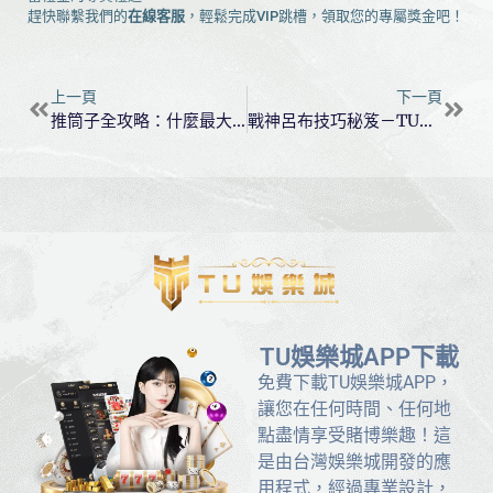
趕快聯繫我們的
在線客服
，輕鬆完成VIP跳槽，領取您的專屬獎金吧！
上一頁
下一頁
推筒子全攻略：什麼最大？ 怎麼玩？推筒子幾個人？
戰神呂布技巧秘笈－TU娛樂城突破傳統老虎機
TU娛樂城APP下載
免費下載TU娛樂城APP，
讓您在任何時間、任何地
點盡情享受賭博樂趣！這
是由台灣娛樂城開發的應
用程式，經過專業設計，