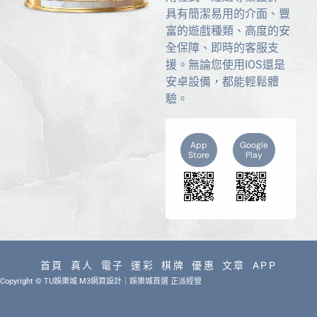
具有簡潔易用的介面、豐
富的遊戲種類、高度的安
全保障、即時的客服支
援。無論您使用IOS還是
安卓設備，都能輕鬆體
驗。
App
Google
Store
Play
首頁
真人
電子
運彩
棋牌
優惠
文章
APP
Copyright ©
TU娛樂城
M3網頁設計｜娛樂城首選 正派經營