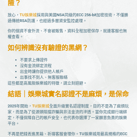
險？
放心，
TU娛樂城
採用與美國NSA同級的ECC 256-bit加密技術，不僅勝
過傳統RSA防護，也經過多層資安監控處理。
你的個資不會外流、不會被販售，資料全程加密保存，就連客服也無
權查看。
如何辨識沒有驗證的黑網？
不要求上傳證件
沒有金流綁定流程
出金時讓你提供他人帳戶
出事找不到人、無客服聯絡
這些都是高風險娛樂城的特徵，請立刻迴避。
結語｜娛樂城實名認證不是麻煩，是保命
2025年開始，
TU娛樂城
全面升級實名認證制度，目的不是為了麻煩玩
家，而是為了從源頭阻擋詐騙與非法金流的滲透。當你完成銀行端綁
定，不僅保障自己的帳戶安全，也代表你選擇了一家願意負責的娛樂
平台。
不再是把錢丟進黑箱、祈禱客服會理你。TU娛樂城用最高規格的ECC