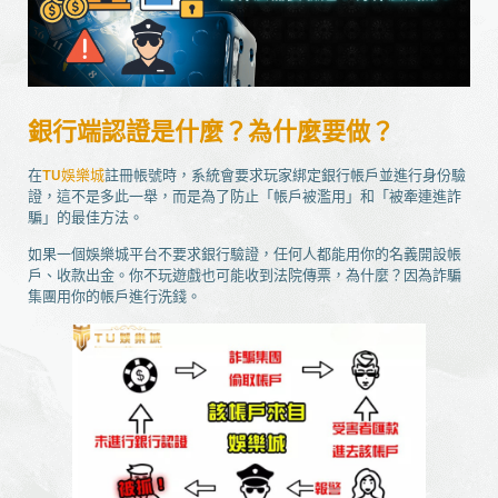
銀行端認證是什麼？為什麼要做？
在
TU娛樂城
註冊帳號時，系統會要求玩家綁定銀行帳戶並進行身份驗
證，這不是多此一舉，而是為了防止「帳戶被濫用」和「被牽連進詐
騙」的最佳方法。
如果一個娛樂城平台不要求銀行驗證，任何人都能用你的名義開設帳
戶、收款出金。你不玩遊戲也可能收到法院傳票，為什麼？因為詐騙
集團用你的帳戶進行洗錢。