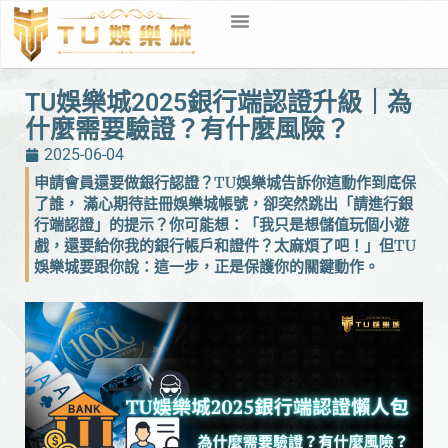
TU娛樂城2025銀行端認證升級｜為
什麼需要驗證？有什麼風險？
2025-06-04
申請會員還要做銀行認證？TU娛樂城告訴你這動作到底保
了誰， 滿心期待註冊娛樂城帳號，卻突然跳出「請進行銀
行端認證」的提示？你可能想：「我只是想儲值玩個小遊
戲，還要給你我的銀行帳戶和證件？太麻煩了吧！」但TU
娛樂城要跟你說：這一步，正是保護你的關鍵動作。